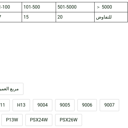
1-100
101-500
501-5000
＞ 5000
للتفاوض
20
15
7
مربع العمي
11
H13
9004
9005
9006
9007
P13W
PSX24W
PSX26W