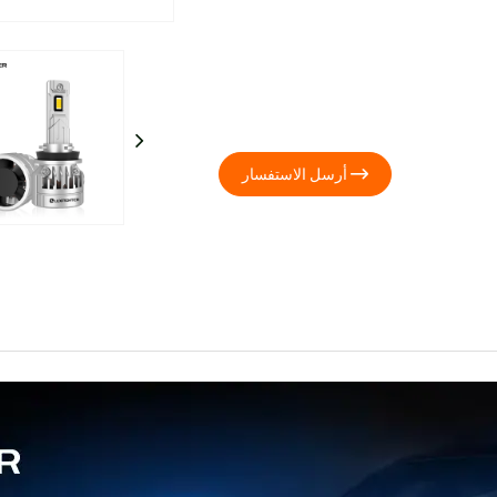

أرسل الاستفسار