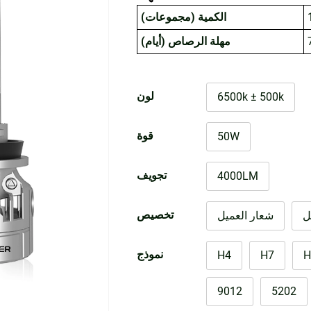
الكمية (مجموعات)
مهلة الرصاص (أيام)
لون
6500k ± 500k
قوة
50W
تجويف
4000LM
تخصيص
ل
شعار العميل
نموذج
H4
H7
H
9012
5202