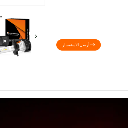

أرسل الاستفسار