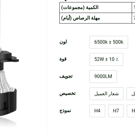
الكمية (مجموعات)
مهلة الرصاص (أيام)
لون
6500k ± 500k
قوة
52W ± 10 ٪
تجويف
9000LM
تخصيص
ل
شعار العميل
نموذج
H4
H7
H