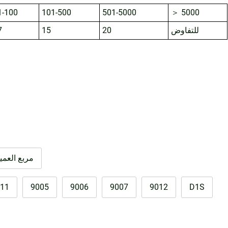
1-100
101-500
501-5000
＞ 5000
للتفاوض
20
15
7
مربع العمي
11
9005
9006
9007
9012
D1S